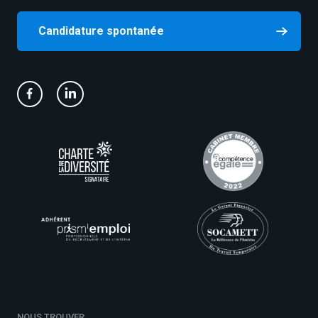
Candidature spontanée
NOUS TROUVER