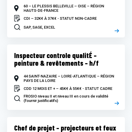
60 – LE PLESSIS BELLEVILLE – OISE – RÉGION
HAUTS-DE-FRANCE
CDI – 32K€ À 37K€ - STATUT NON-CADRE
SAP, SAGE, EXCEL
Inspecteur controle qualitÉ –
peinture & revêtements – h/f
44 SAINT-NAZAIRE – LOIRE-ATLANTIQUE – RÉGION
PAYS DE LA LOIRE
CDD 12 MOIS ET + – 45K€ À 55K€ - STATUT CADRE
FROSIO niveau II et niveau III en cours de validité
(fournir justificatifs)
Chef de projet – projecteurs et feux