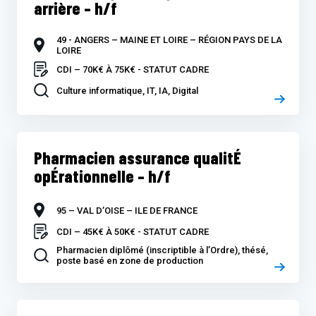
arrière – h/f
49 - ANGERS – MAINE ET LOIRE – RÉGION PAYS DE LA
LOIRE
CDI – 70K€ À 75K€ - STATUT CADRE
Culture informatique, IT, IA, Digital
Pharmacien assurance qualitÉ
opÉrationnelle – h/f
95 – VAL D’OISE – ILE DE FRANCE
CDI – 45K€ À 50K€ - STATUT CADRE
Pharmacien diplômé (inscriptible à l’Ordre), thésé,
poste basé en zone de production