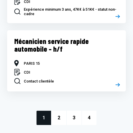
CDI
Expérience minimum 3 ans, 47K€ à 51K€ - statut non-
cadre
Mécanicien service rapide
automobile – h/f
PARIS 15
CDI
Contact clientèle
1
2
3
4