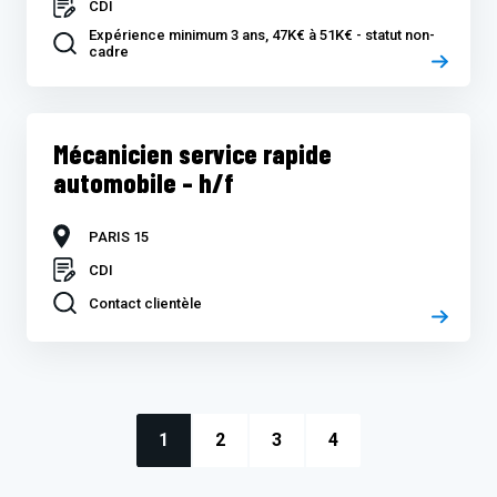
CDI
Expérience minimum 3 ans, 47K€ à 51K€ - statut non-
cadre
Mécanicien service rapide
automobile – h/f
PARIS 15
CDI
Contact clientèle
1
2
3
4