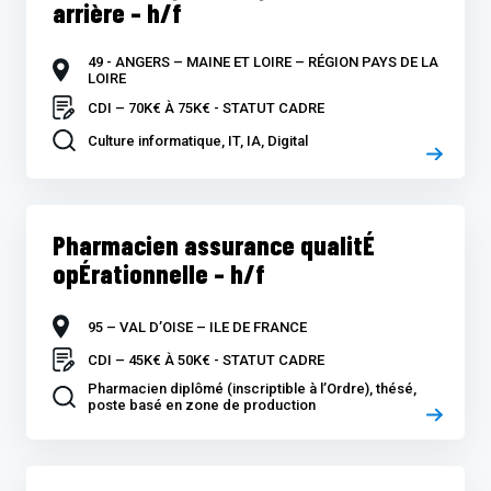
arrière – h/f
49 - ANGERS – MAINE ET LOIRE – RÉGION PAYS DE LA
LOIRE
CDI – 70K€ À 75K€ - STATUT CADRE
Culture informatique, IT, IA, Digital
Pharmacien assurance qualitÉ
opÉrationnelle – h/f
95 – VAL D’OISE – ILE DE FRANCE
CDI – 45K€ À 50K€ - STATUT CADRE
Pharmacien diplômé (inscriptible à l’Ordre), thésé,
poste basé en zone de production