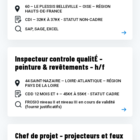
60 – LE PLESSIS BELLEVILLE – OISE – RÉGION
HAUTS-DE-FRANCE
CDI – 32K€ À 37K€ - STATUT NON-CADRE
SAP, SAGE, EXCEL
Inspecteur controle qualitÉ –
peinture & revêtements – h/f
44 SAINT-NAZAIRE – LOIRE-ATLANTIQUE – RÉGION
PAYS DE LA LOIRE
CDD 12 MOIS ET + – 45K€ À 55K€ - STATUT CADRE
FROSIO niveau II et niveau III en cours de validité
(fournir justificatifs)
Chef de projet – projecteurs et feux