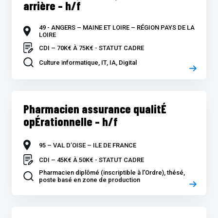
arrière – h/f
49 - ANGERS – MAINE ET LOIRE – RÉGION PAYS DE LA
LOIRE
CDI – 70K€ À 75K€ - STATUT CADRE
Culture informatique, IT, IA, Digital
Pharmacien assurance qualitÉ
opÉrationnelle – h/f
95 – VAL D’OISE – ILE DE FRANCE
CDI – 45K€ À 50K€ - STATUT CADRE
Pharmacien diplômé (inscriptible à l’Ordre), thésé,
poste basé en zone de production