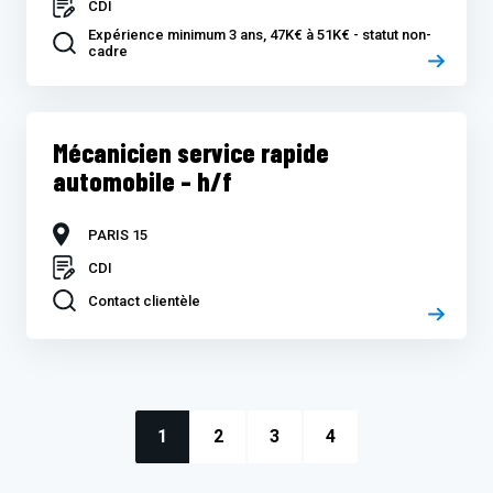
CDI
Expérience minimum 3 ans, 47K€ à 51K€ - statut non-
cadre
Mécanicien service rapide
automobile – h/f
PARIS 15
CDI
Contact clientèle
1
2
3
4