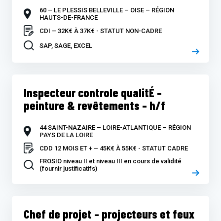
60 – LE PLESSIS BELLEVILLE – OISE – RÉGION
HAUTS-DE-FRANCE
CDI – 32K€ À 37K€ - STATUT NON-CADRE
SAP, SAGE, EXCEL
Inspecteur controle qualitÉ –
peinture & revêtements – h/f
44 SAINT-NAZAIRE – LOIRE-ATLANTIQUE – RÉGION
PAYS DE LA LOIRE
CDD 12 MOIS ET + – 45K€ À 55K€ - STATUT CADRE
FROSIO niveau II et niveau III en cours de validité
(fournir justificatifs)
Chef de projet – projecteurs et feux