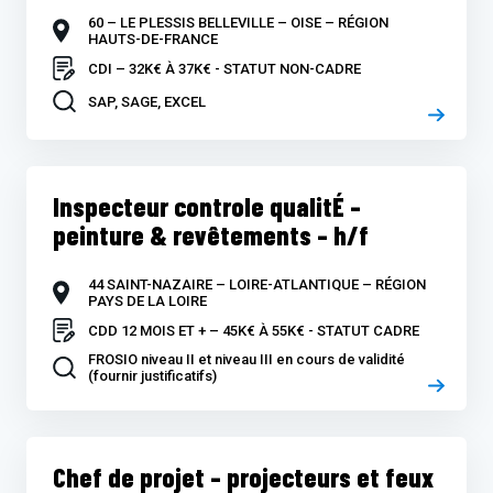
60 – LE PLESSIS BELLEVILLE – OISE – RÉGION
HAUTS-DE-FRANCE
CDI – 32K€ À 37K€ - STATUT NON-CADRE
SAP, SAGE, EXCEL
Inspecteur controle qualitÉ –
peinture & revêtements – h/f
44 SAINT-NAZAIRE – LOIRE-ATLANTIQUE – RÉGION
PAYS DE LA LOIRE
CDD 12 MOIS ET + – 45K€ À 55K€ - STATUT CADRE
FROSIO niveau II et niveau III en cours de validité
(fournir justificatifs)
Chef de projet – projecteurs et feux