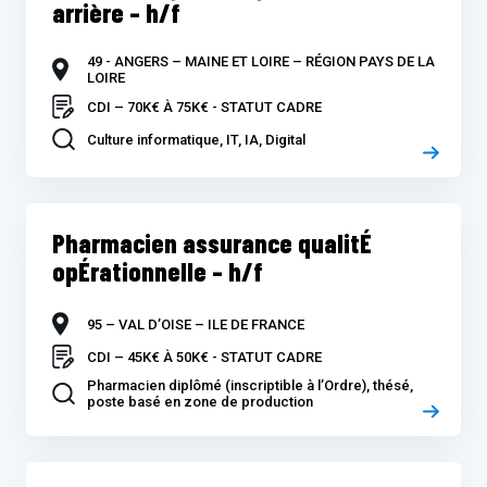
arrière – h/f
49 - ANGERS – MAINE ET LOIRE – RÉGION PAYS DE LA
LOIRE
CDI – 70K€ À 75K€ - STATUT CADRE
Culture informatique, IT, IA, Digital
Pharmacien assurance qualitÉ
opÉrationnelle – h/f
95 – VAL D’OISE – ILE DE FRANCE
CDI – 45K€ À 50K€ - STATUT CADRE
Pharmacien diplômé (inscriptible à l’Ordre), thésé,
poste basé en zone de production