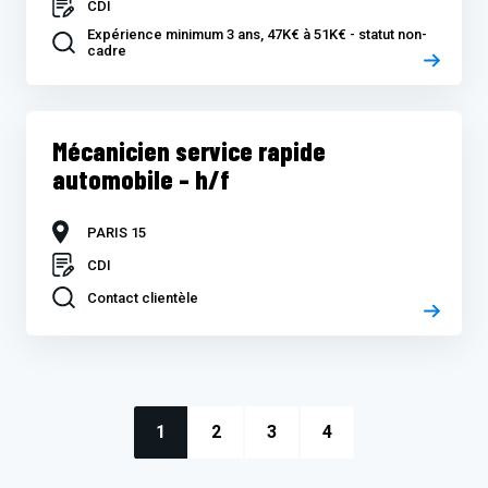
CDI
Expérience minimum 3 ans, 47K€ à 51K€ - statut non-
cadre
Mécanicien service rapide
automobile – h/f
PARIS 15
CDI
Contact clientèle
1
2
3
4