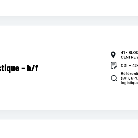
41 - BLO
CENTRE V
tique – h/f
CDI – 42
Référent
(BPF, BPD
logistiqu