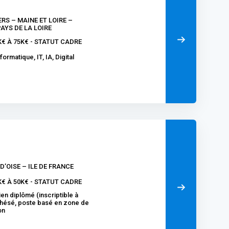
ERS – MAINE ET LOIRE –
AYS DE LA LOIRE
K€ À 75K€ - STATUT CADRE
formatique, IT, IA, Digital
 D’OISE – ILE DE FRANCE
K€ À 50K€ - STATUT CADRE
n diplômé (inscriptible à
 thésé, poste basé en zone de
on