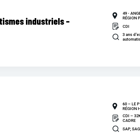
49 - ANG
ismes industriels –
RÉGION P
CDI
3 ans d'e
automatis
60 – LE 
RÉGION 
CDI – 32
CADRE
SAP, SAG