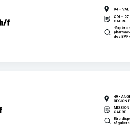
94 – VAL
CDI – 27
h/f
CADRE
-Expérien
pharmace
des BPF 
49 - ANG
RÉGION P
f
MISSION 
CADRE
Etre disp
réguliers