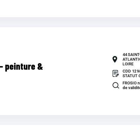
44 SAINT
ATLANTI
 – peinture &
LOIRE
CDD 12 M
STATUT 
FROSIO ni
de validit