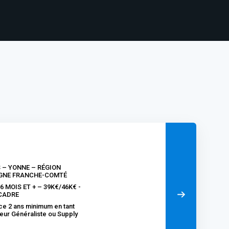
S – YONNE – RÉGION
GNE FRANCHE-COMTÉ
6 MOIS ET + – 39K€/46K€ -
CADRE
ce 2 ans minimum en tant
eur Généraliste ou Supply