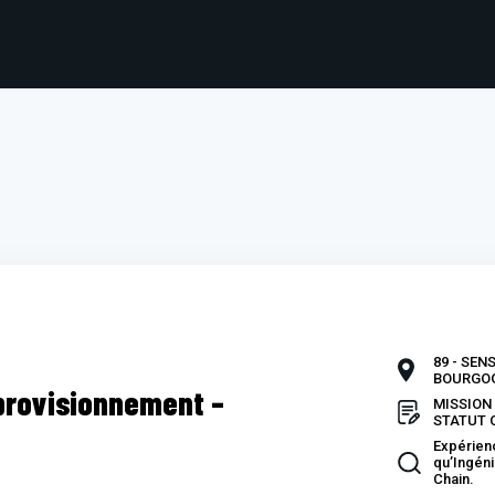
89 - SEN
BOURGO
pprovisionnement –
MISSION 
STATUT 
Expérien
qu’Ingéni
Chain.