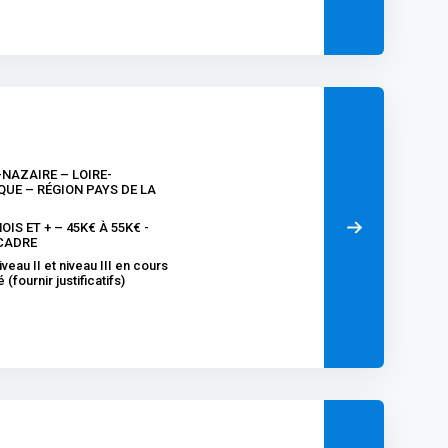
-NAZAIRE – LOIRE-
QUE – RÉGION PAYS DE LA
OIS ET + – 45K€ À 55K€ -
CADRE
veau II et niveau III en cours
é (fournir justificatifs)