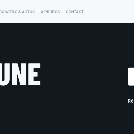
CONSEILS & ACTUS
À PROPOS
CONTACT
UNE
Ch
de
re
Réi