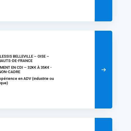
PLESSIS BELLEVILLE – OISE –
HAUTS-DE-FRANCE
ENT EN CDI – 32K€ À 35K€ -
NON-CADRE
xpérience en ADV (industrie ou
ique)