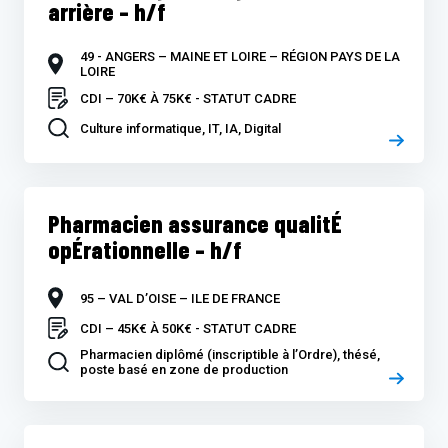
arrière – h/f
49 - ANGERS – MAINE ET LOIRE – RÉGION PAYS DE LA
LOIRE
CDI – 70K€ À 75K€ - STATUT CADRE
Culture informatique, IT, IA, Digital
Pharmacien assurance qualitÉ
opÉrationnelle – h/f
95 – VAL D’OISE – ILE DE FRANCE
CDI – 45K€ À 50K€ - STATUT CADRE
Pharmacien diplômé (inscriptible à l’Ordre), thésé,
poste basé en zone de production