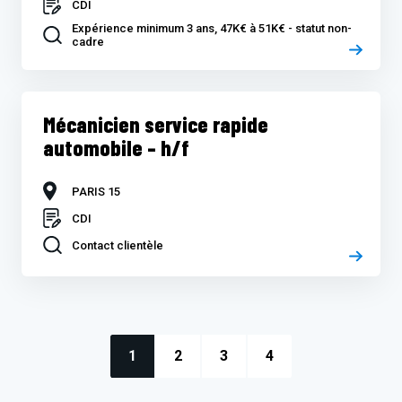
CDI
Expérience minimum 3 ans, 47K€ à 51K€ - statut non-
cadre
Mécanicien service rapide
automobile – h/f
PARIS 15
CDI
Contact clientèle
1
2
3
4