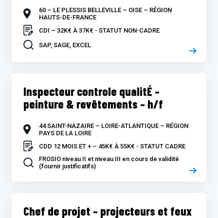
60 – LE PLESSIS BELLEVILLE – OISE – RÉGION
HAUTS-DE-FRANCE
CDI – 32K€ À 37K€ - STATUT NON-CADRE
SAP, SAGE, EXCEL
Inspecteur controle qualitÉ –
peinture & revêtements – h/f
44 SAINT-NAZAIRE – LOIRE-ATLANTIQUE – RÉGION
PAYS DE LA LOIRE
CDD 12 MOIS ET + – 45K€ À 55K€ - STATUT CADRE
FROSIO niveau II et niveau III en cours de validité
(fournir justificatifs)
Chef de projet – projecteurs et feux