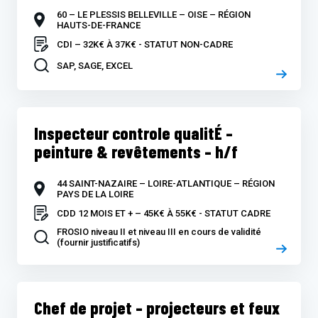
60 – LE PLESSIS BELLEVILLE – OISE – RÉGION
HAUTS-DE-FRANCE
CDI – 32K€ À 37K€ - STATUT NON-CADRE
SAP, SAGE, EXCEL
Inspecteur controle qualitÉ –
peinture & revêtements – h/f
44 SAINT-NAZAIRE – LOIRE-ATLANTIQUE – RÉGION
PAYS DE LA LOIRE
CDD 12 MOIS ET + – 45K€ À 55K€ - STATUT CADRE
FROSIO niveau II et niveau III en cours de validité
(fournir justificatifs)
Chef de projet – projecteurs et feux