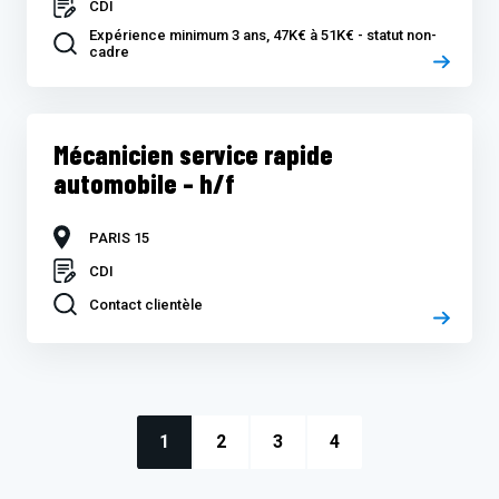
CDI
Expérience minimum 3 ans, 47K€ à 51K€ - statut non-
cadre
Mécanicien service rapide
automobile – h/f
PARIS 15
CDI
Contact clientèle
1
2
3
4