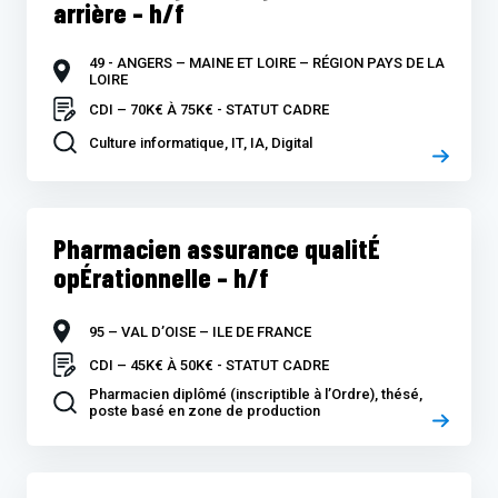
arrière – h/f
49 - ANGERS – MAINE ET LOIRE – RÉGION PAYS DE LA
LOIRE
CDI – 70K€ À 75K€ - STATUT CADRE
Culture informatique, IT, IA, Digital
Pharmacien assurance qualitÉ
opÉrationnelle – h/f
95 – VAL D’OISE – ILE DE FRANCE
CDI – 45K€ À 50K€ - STATUT CADRE
Pharmacien diplômé (inscriptible à l’Ordre), thésé,
poste basé en zone de production